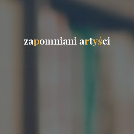
z
a
p
o
m
n
i
a
n
i
a
r
t
y
ś
c
i