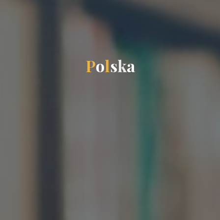
P
o
l
s
k
a