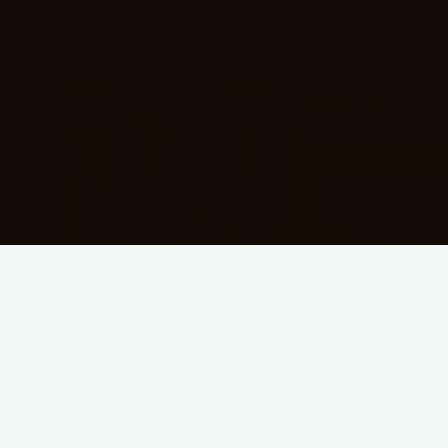
Rola polityki kulturalnej w
społeczeństwie
Definicja polityki kulturalnej i jej znaczenie dla rozwoju
społeczeństwa
Polityka kulturalna to kompleksowe podejście
do promowania sztuki, kultury i twórczości w społeczeństwie.
Jej głównym celem jest stworzenie warunków sprzyjających