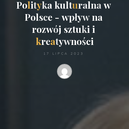
P
o
l
i
t
y
k
a
k
u
l
t
u
r
a
l
n
a
w
P
o
l
s
c
e
-
w
p
ł
y
w
n
a
r
o
z
w
ó
j
s
z
t
u
k
i
i
k
r
e
a
t
y
w
n
o
ś
c
i
17 LIPCA 2023