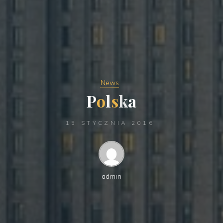
News
P
o
l
s
k
a
15 STYCZNIA 2016
admin