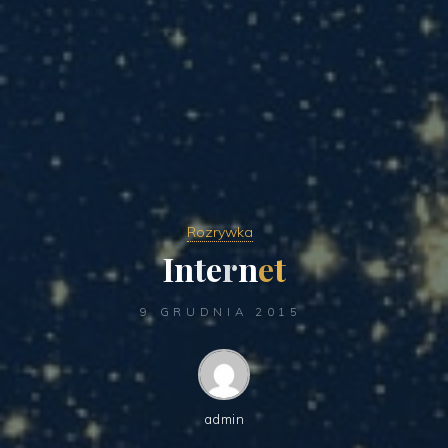
Rozrywka
I
n
t
e
r
n
e
t
9 GRUDNIA 2015
admin